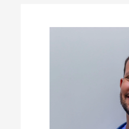
Convenio
HBC
Guarulhos:
Os
Melhores
Preços
Para
Cuidar
da
Sua
Saúde