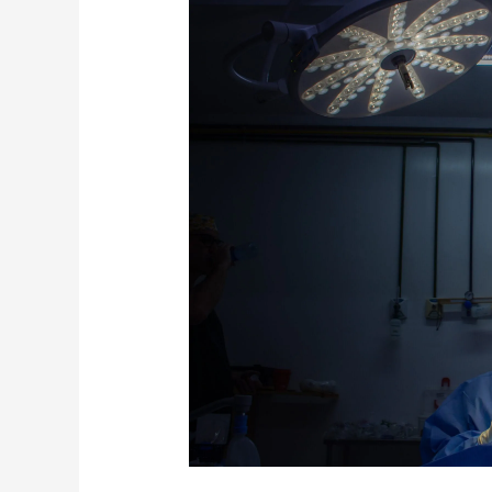
Centro
Médico
HBC
Saúde:
Sua
Rede
de
Atendimento
Completa
em
Guarulhos