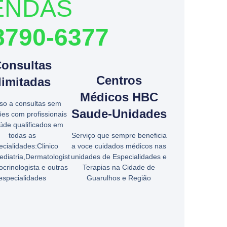
ENDAS
8790-6377
onsultas
Centros
limitadas
Médicos HBC
so a consultas sem
Saude-Unidades
ões com profissionais
úde qualificados em
todas as
Serviço que sempre beneficia
cialidades:Clinico
a voce cuidados médicos nas
ediatria,Dermatologist
unidades de Especialidades e
crinologista e outras
Terapias na Cidade de
especialidades
Guarulhos e Região