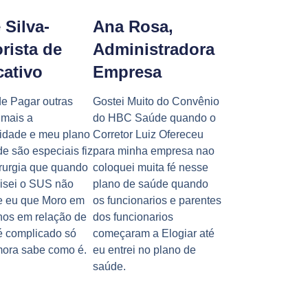
 Silva-
Ana Rosa,
rista de
Administradora
cativo
Empresa
e Pagar outras
Gostei Muito do Convênio
 mais a
do HBC Saúde quando o
idade e meu plano
Corretor Luiz Ofereceu
e são especiais fiz
para minha empresa nao
rurgia que quando
coloquei muita fé nesse
cisei o SUS não
plano de saúde quando
 e eu que Moro em
os funcionarios e parentes
hos em relação de
dos funcionarios
é complicado só
começaram a Elogiar até
ora sabe como é.
eu entrei no plano de
saúde.